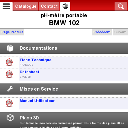
Catalogue
Contact
pH-mètre portable
BMW 102
Page Produit
Précédent
Suivant
Documentations
Fiche Technique
FRANÇAIS
Datasheet
ENGLISH
Mises en Service
Manuel Utilisateur
Plans 3D
Sur demande, nos services techniques peuvent vous fournir des plans 3D de
notre gamme. N’hésitez pas à nous solliciter.