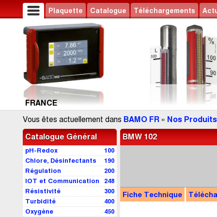
Plaquette
Catalogue
Téléchargements
Actu
FRANCE
Vous êtes actuellement dans
BAMO FR
»
Nos Produits
Catalogue Général
BMW 102
pH-Redox
100
Chlore, Désinfectants
190
Régulation
200
IOT et Communication
248
Résistivité
300
Fiche Technique
Téléch
Turbidité
400
Oxygène
450