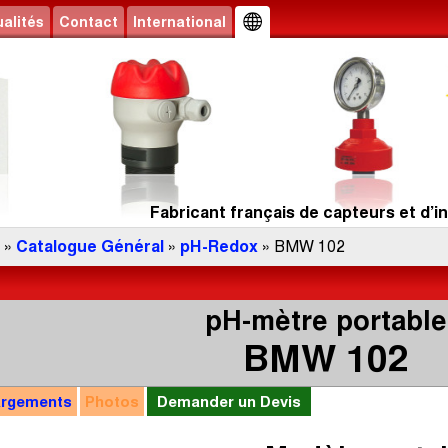
alités
Contact
International
Fabricant français de capteurs et d’in
»
Catalogue Général
»
pH-Redox
» BMW 102
pH-mètre portable
BMW 102
argements
Photos
Demander un Devis