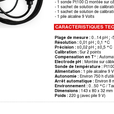
- 1 sonde Pt100 Ω montée sur câ
- 1 sachet de solution de calibra
- 1 sachet de solution de calibra
- 1 pile alcaline 9 Volts
CARACTERISTIQUES TE
Plage de mesure :
0...14 pH ; -
Résolution :
0,01 pH ; 0,1 °C
Précision :
±0,02 pH ; ±0,5 °C
Calibration :
Sur 2 points
Compensation en T° :
Automat
Electrode pH :
Montée sur câbl
Sonde de température :
Pt100
Alimentation :
1 pile alcaline 9 V
Autonomie :
Environ 750 h d'util
Arrêt automatique :
Environ 8 m
Environnement :
0...50 °C / Ta
Dimensions :
143 x 80 x 32 mm
Poids :
220 g (avec pile 9 V)