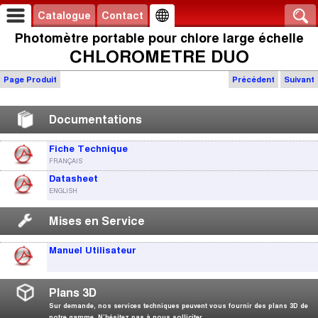
Catalogue
Contact
Photomètre portable pour chlore large échelle
CHLOROMETRE DUO
Page Produit
Précédent
Suivant
Documentations
Fiche Technique
FRANÇAIS
Datasheet
ENGLISH
Mises en Service
Manuel Utilisateur
Plans 3D
Sur demande, nos services techniques peuvent vous fournir des plans 3D de
notre gamme. N’hésitez pas à nous solliciter.