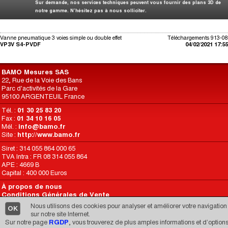
Sur demande, nos services techniques peuvent vous fournir des plans 3D de
notre gamme. N’hésitez pas à nous solliciter.
Vanne pneumatique 3 voies simple ou double effet
Téléchargements 913-08
VP3V S4-PVDF
04/02/2021 17:55
BAMO Mesures SAS
22, Rue de la Voie des Bans
Parc d'activités de la Gare
95100 ARGENTEUIL France
Tél. :
01 30 25 83 20
Fax :
01 34 10 16 05
Mél. :
info@bamo.fr
Site :
http://www.bamo.fr
Siret : 314 055 864 000 65
TVA Intra : FR 08 314 055 864
APE : 4669 B
Capital : 400 000 Euros
À propos de nous
Conditions Générales de Vente
Conditions d’Utilisation du Site
Nous utilisons des cookies pour analyser et améliorer votre navigation
OK
RGPD
sur notre site Internet.
Sur notre page
RGDP
, vous trouverez de plus amples informations et d’option
Une réalisation de
CARIMEDIA
depuis 1998