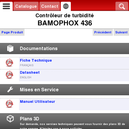
Catalogue
Contact
Contrôleur de turbidité
BAMOPHOX 436
Page Produit
Précédent
Suivant
Documentations
Fiche Technique
FRANÇAIS
Datasheet
ENGLISH
Mises en Service
Manuel Utilisateur
Plans 3D
Sur demande, nos services techniques peuvent vous fournir des plans 3D de
notre gamme. N’hésitez pas à nous solliciter.