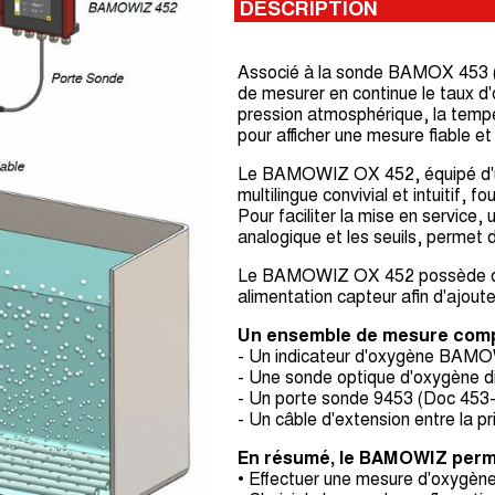
DESCRIPTION
Associé à la sonde BAMOX 453 (
de mesurer en continue le taux d
pression atmosphérique, la tempér
pour afficher une mesure fiable et
Le BAMOWIZ OX 452, équipé d'un é
multilingue convivial et intuitif, f
Pour faciliter la mise en service
analogique et les seuils, permet 
Le BAMOWIZ OX 452 possède deu
alimentation capteur afin d'ajou
Un ensemble de mesure compl
- Un indicateur d'oxygène BAM
- Une sonde optique d'oxygène 
- Un porte sonde 9453 (Doc 453
- Un câble d'extension entre la
En résumé, le BAMOWIZ perme
• Effectuer une mesure d'oxygène