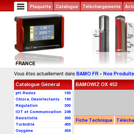
Plaquette
Catalogue
Téléchargements
Actu
FRANCE
Vous êtes actuellement dans
BAMO FR
»
Nos Produits
Catalogue Général
BAMOWIZ OX 452
pH-Redox
100
Chlore, Désinfectants
190
Régulation
200
IOT et Communication
248
Résistivité
300
Fiche Technique
Téléch
Turbidité
400
Oxygène
450