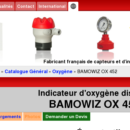
alités
Contact
International
Fabricant français de capteurs et d’in
»
Catalogue Général
»
Oxygène
» BAMOWIZ OX 452
Indicateur d'oxygène d
BAMOWIZ OX 4
argements
Photos
Demander un Devis