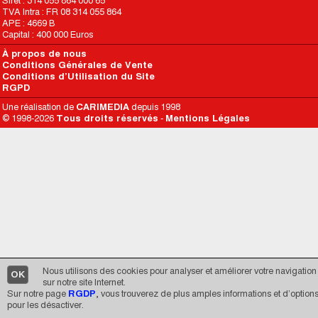
Siret : 314 055 864 000 65
TVA Intra : FR 08 314 055 864
APE : 4669 B
Capital : 400 000 Euros
À propos de nous
Conditions Générales de Vente
Conditions d’Utilisation du Site
RGPD
Une réalisation de
CARIMEDIA
depuis 1998
© 1998-2026
Tous droits réservés
-
Mentions Légales
Nous utilisons des cookies pour analyser et améliorer votre navigation
OK
sur notre site Internet.
Sur notre page
RGDP
, vous trouverez de plus amples informations et d’option
pour les désactiver.