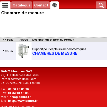
Catalogue
Contact
Chambre de mesure
N° Page
Aperçu
Désignation et Nom du Produit
Support pour capteurs ampérométriques
193-95
CHAMBRES DE MESURE
BAMO Mesures SAS
22, Rue de la Voie des Bans
Parc d'activités de la Gare
95100 ARGENTEUIL France
Tél. :
01 30 25 83 20
Fax :
01 34 10 16 05
Mél. :
info@bamo.fr
Site :
http://www.bamo.fr