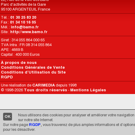
Parc d'activités de la Gare
95100 ARGENTEUIL France
Tél. :
01 30 25 83 20
Fax :
01 34 10 16 05
Mél. :
info@bamo.fr
Site :
http://www.bamo.fr
Siret : 314 055 864 000 65
TVA Intra : FR 08 314 055 864
APE : 4669 B
Capital : 400 000 Euros
À propos de nous
Conditions Générales de Vente
Conditions d’Utilisation du Site
RGPD
Une réalisation de
CARIMEDIA
depuis 1998
© 1998-2026
Tous droits réservés
-
Mentions Légales
Nous utilisons des cookies pour analyser et améliorer votre navigation
OK
sur notre site Internet.
Sur notre page
RGDP
, vous trouverez de plus amples informations et d’option
pour les désactiver.