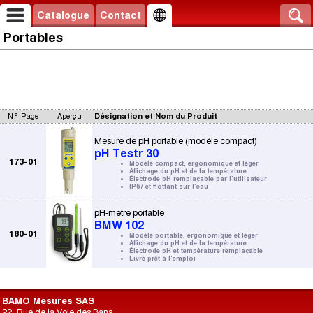
Catalogue
Contact
Portables
N° Page
Aperçu
Désignation et Nom du Produit
Mesure de pH portable (modèle compact)
pH Testr 30
173-01
Modèle compact, ergonomique et léger
Affichage du pH et de la température
Électrode pH remplaçable par l’utilisateur
IP67 et flottant sur l'eau
pH-mètre portable
BMW 102
180-01
Modèle portable, ergonomique et léger
Affichage du pH et de la température
Électrode pH et température remplaçable
Livré prêt à l'emploi
BAMO Mesures SAS
22, Rue de la Voie des Bans