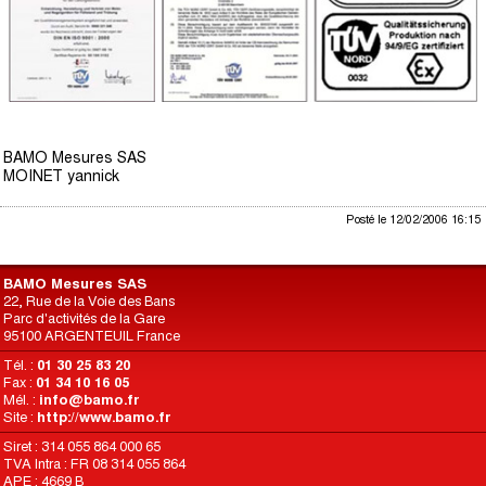
BAMO Mesures SAS
MOINET yannick
Posté le 12/02/2006 16:15
BAMO Mesures SAS
22, Rue de la Voie des Bans
Parc d'activités de la Gare
95100 ARGENTEUIL France
Tél. :
01 30 25 83 20
Fax :
01 34 10 16 05
Mél. :
info@bamo.fr
Site :
http://www.bamo.fr
Siret : 314 055 864 000 65
TVA Intra : FR 08 314 055 864
APE : 4669 B