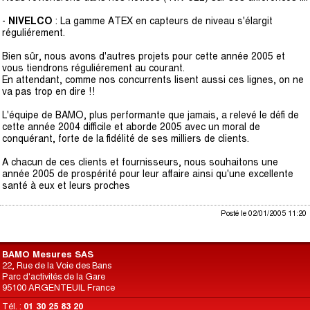
-
NIVELCO
: La gamme ATEX en capteurs de niveau s'élargit
réguliérement.
Bien sûr, nous avons d'autres projets pour cette année 2005 et
vous tiendrons réguliérement au courant.
En attendant, comme nos concurrents lisent aussi ces lignes, on ne
va pas trop en dire !!
L'équipe de BAMO, plus performante que jamais, a relevé le défi de
cette année 2004 difficile et aborde 2005 avec un moral de
conquérant, forte de la fidélité de ses milliers de clients.
A chacun de ces clients et fournisseurs, nous souhaitons une
année 2005 de prospérité pour leur affaire ainsi qu'une excellente
santé à eux et leurs proches
Posté le 02/01/2005 11:20
BAMO Mesures SAS
22, Rue de la Voie des Bans
Parc d'activités de la Gare
95100 ARGENTEUIL France
Tél. :
01 30 25 83 20