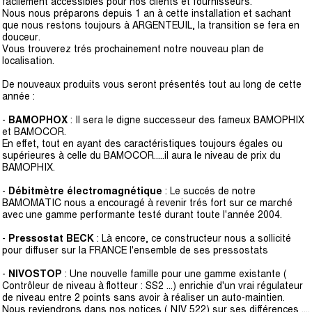
facilement accessibles pour nos clients et fournisseurs.
Nous nous préparons depuis 1 an à cette installation et sachant
que nous restons toujours à ARGENTEUIL, la transition se fera en
douceur.
Vous trouverez trés prochainement notre nouveau plan de
localisation.
De nouveaux produits vous seront présentés tout au long de cette
année :
-
BAMOPHOX
: Il sera le digne successeur des fameux BAMOPHIX
et BAMOCOR.
En effet, tout en ayant des caractéristiques toujours égales ou
supérieures à celle du BAMOCOR.....il aura le niveau de prix du
BAMOPHIX.
-
Débitmètre électromagnétique
: Le succés de notre
BAMOMATIC nous a encouragé à revenir trés fort sur ce marché
avec une gamme performante testé durant toute l'année 2004.
-
Pressostat BECK
: Là encore, ce constructeur nous a sollicité
pour diffuser sur la FRANCE l'ensemble de ses pressostats
-
NIVOSTOP
: Une nouvelle famille pour une gamme existante (
Contrôleur de niveau à flotteur : SS2 ...) enrichie d'un vrai régulateur
de niveau entre 2 points sans avoir à réaliser un auto-maintien.
Nous reviendrons dans nos notices ( NIV 522) sur ses différences ....