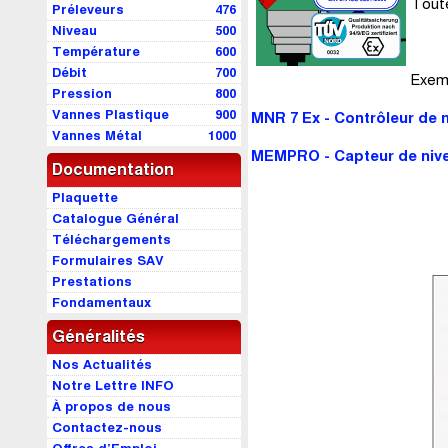
Toute
Préleveurs
476
Niveau
500
Température
600
Débit
700
Exemp
Pression
800
Vannes Plastique
900
MNR 7 Ex - Contrôleur de n
Vannes Métal
1000
MEMPRO - Capteur de nive
Documentation
Plaquette
Catalogue Général
Téléchargements
Formulaires SAV
Prestations
Fondamentaux
Généralités
Nos Actualités
Notre Lettre INFO
À propos de nous
Contactez-nous