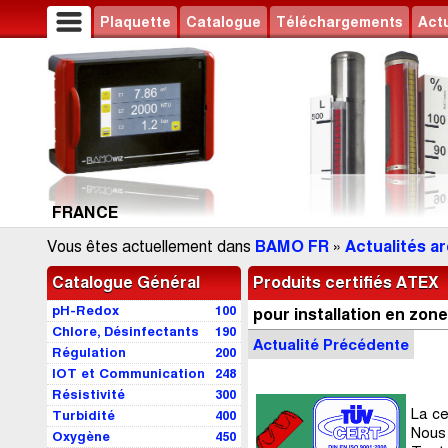
Plaquette
Catalogue
Téléchargements
Actu
FRANCE
Vous êtes actuellement dans
BAMO FR
»
Actualités a
Catalogue Général
Produits certifiés ATEX
pH-Redox
100
pour installation en zo
Chlore, Désinfectants
190
Actu
alité
Précédente
Régulation
200
IOT et Communication
248
Résistivité
300
La ce
Turbidité
400
Nous 
Oxygène
450