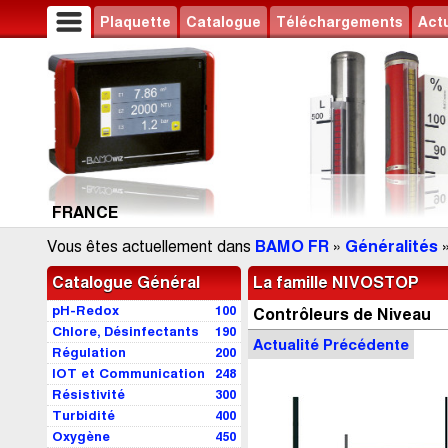
Plaquette
Catalogue
Téléchargements
Actu
FRANCE
Vous êtes actuellement dans
BAMO FR
»
Généralités
Catalogue Général
La famille NIVOSTOP
pH-Redox
100
Contrôleurs de Niveau
Chlore, Désinfectants
190
Actu
alité
Précédente
Régulation
200
IOT et Communication
248
Résistivité
300
Turbidité
400
Oxygène
450