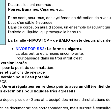
D'autres les ont nommés :
Poires
,
Bananes
,
Cigares
, etc...
Et ce sont, pour tous, des systèmes de détection de niveau
bout d'un câble électrique.
Dans ce corps, on aura disposé, un ensemble basculant qui f
l'arrivée du liquide, qui provoque la bascule.
La famille «NIVOSTOP » de BAMO existe depuis plus de 
NIVOSTOP SS2
: La forme « cigare »
La plus petite et la moins encombrante.
Pour passage dans un trou étroit c'est :
 version lestée.
on pour le point de commutation.
es et stations de relevage.
 version pour l'eau potable
 ACS.
: Un vrai régulateur entre deux points avec un différentiel de
s exécutions pour liquides très agressifs.
epuis plus de 40 ans et a équipé des milliers d'installations de
ter les documentations correspondantes, mais surtout à consulter