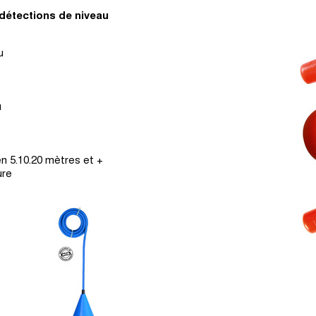
étections de niveau
u
u
 5.10.20 mètres et +
ure