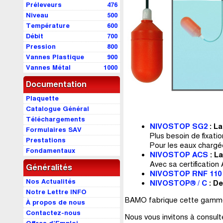
Préleveurs
476
Niveau
500
Température
600
Débit
700
Pression
800
Vannes Plastique
900
Vannes Métal
1000
Documentation
Plaquette
Catalogue Général
Téléchargements
NIVOSTOP SG2
: La
Formulaires SAV
Plus besoin de fixati
Prestations
Pour les eaux chargé
Fondamentaux
NIVOSTOP ACS
: La
Avec sa certification
Généralités
NIVOSTOP RNF 110
Nos Actualités
NIVOSTOP® / C
: De
Notre Lettre INFO
BAMO fabrique cette gamme d
À propos de nous
Contactez-nous
Nous vous invitons à consul