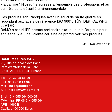
surveillance de l'environnement ;
- la gamme " Niveau " s'adresse à l'ensemble des professions et au
contrôle de la sécurité environnementale.
Ces produits sont fabriqués avec un souci de haute qualité en
répondant aux labels de référence ISO 9001, TÜV, DIBt, CE, WHG
et ATEX.
BAMO a choisi IPP comme partenaire exclusif sur la Belgique pour
son sérieux et une volonté certaine de promouvoir ses produits.
Posté le 14/09/2006 12:41
BAMO Mesures SAS
22, Rue de la Voie des Bans
Parc d'activités de la Gare
95100 ARGENTEUIL France
Tél. :
01 30 25 83 20
Fax :
01 34 10 16 05
Mél. :
info@bamo.fr
Site :
http://www.bamo.fr
Siret : 314 055 864 000 65
TVA Intra : FR 08 314 055 864
APE : 4669 B
Capital : 400 000 Euros