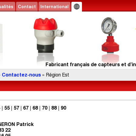
alités
Contact
International
Fabricant français de capteurs et d’in
»
Contactez-nous
» Région Est
 | 55 | 57 | 67 | 68 | 70 | 88 | 90
ERON Patrick
83 22
16 05