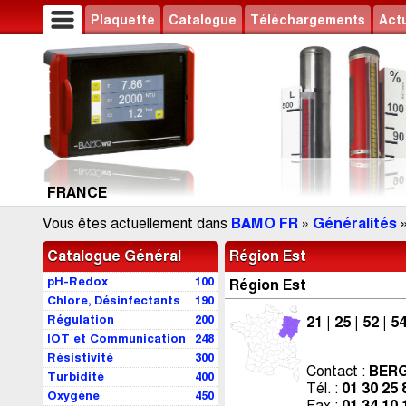
Plaquette
Catalogue
Téléchargements
Actu
FRANCE
Vous êtes actuellement dans
BAMO FR
»
Généralités
Catalogue Général
Région Est
pH-Redox
100
Région Est
Chlore, Désinfectants
190
Régulation
200
21 | 25 | 52 | 54
IOT et Communication
248
Résistivité
300
Contact :
BERG
Turbidité
400
Tél. :
01 30 25 
Oxygène
450
Fax :
01 34 10 