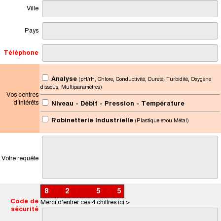
Ville
Pays
Téléphone
Analyse
(pH/rH, Chlore, Conductivité, Dureté, Turbidité, Oxygène
dissous, Multiparamètres)
Vos centres
d’intérêts
Niveau - Débit - Pression - Température
Robinetterie Industrielle
(Plastique et/ou Métal)
Votre requête
8
7
2
1
2
5
5
5
Code de
Merci d'entrer ces 4 chiffres ici >
sécurité