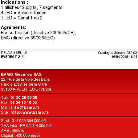
Indications :
1 afficheur 2 digits, 7 segments
4 LED = Valeurs limites
1 LED = Canal 1 ou 2
Agréments:
Basse tension (directive 2006/95/CE),
EMC (directive 89/336/EEC)
RELAIS 4 SEUILS
Catalogue Général 232-03
EVEREST 214
16/04/2018 16:44
BAMO Mesures SAS
22, Rue de la Voie des Bans
Parc d'activités de la Gare
95100 ARGENTEUIL France
Tél. :
01 30 25 83 20
Fax :
01 34 10 16 05
Mél. :
info@bamo.fr
Site :
http://www.bamo.fr
Siret : 314 055 864 000 65
TVA Intra : FR 08 314 055 864
APE : 4669 B
Capital : 400 000 Euros