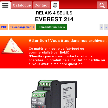
Catalogue
Contact
RELAIS 4 SEUILS
EVEREST 214
PDF
Téléchargements
Demander un Devis
«
»
Attention ! Vous êtes dans nos archives :
Ce matériel n'est plus fabriqué ou
commercialisé par BAMO.
N’hésitez pas à nous contacter si vous
cherchez un produit de substitution certifié ou
si vous avez la moindre question.