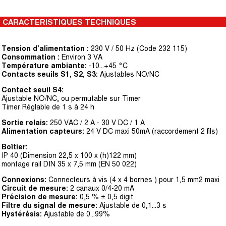
CARACTERISTIQUES TECHNIQUES
Tension d’alimentation :
230 V / 50 Hz (Code 232 115)
Consommation :
Environ 3 VA
Température ambiante:
-10...+45 °C
Contacts seuils S1, S2, S3:
Ajustables NO/NC
Contact seuil S4:
Ajustable NO/NC, ou permutable sur Timer
Timer Réglable de 1 s à 24 h
Sortie relais:
250 VAC / 2 A - 30 V DC / 1 A
Alimentation capteurs:
24 V DC maxi 50mA (raccordement 2 fils)
Boîtier:
IP 40 (Dimension 22,5 x 100 x (h)122 mm)
montage rail DIN 35 x 7,5 mm (EN 50 022)
Connexions:
Connecteurs à vis (4 x 4 bornes ) pour 1,5 mm2 maxi
Circuit de mesure:
2 canaux 0/4-20 mA
Précision de mesure:
0,5 % ± 0,5 digit
Filtre du signal de mesure:
Ajustable de 0,1...3 s
Hystérésis:
Ajustable de 0...99%