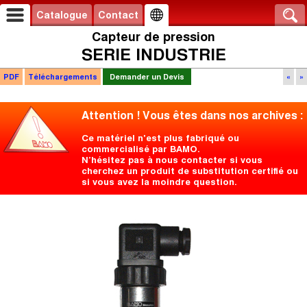
Catalogue
Contact
Capteur de pression
SERIE INDUSTRIE
PDF
Téléchargements
Demander un Devis
«
»
Attention ! Vous êtes dans nos archives :
Ce matériel n'est plus fabriqué ou
commercialisé par BAMO.
N’hésitez pas à nous contacter si vous
cherchez un produit de substitution certifié ou
si vous avez la moindre question.