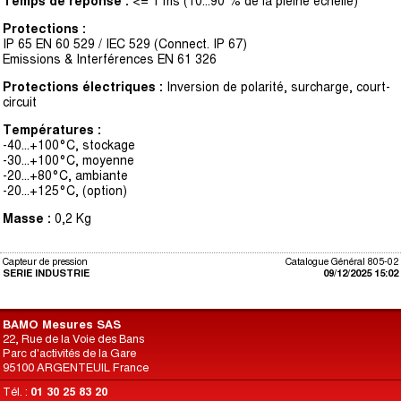
Temps de réponse :
<= 1 ms (10...90 % de la pleine échelle)
Protections :
IP 65 EN 60 529 / IEC 529 (Connect. IP 67)
Emissions & Interférences EN 61 326
Protections électriques :
Inversion de polarité, surcharge, court-
circuit
Températures :
-40...+100°C, stockage
-30...+100°C, moyenne
-20...+80°C, ambiante
-20...+125°C, (option)
Masse :
0,2 Kg
Capteur de pression
Catalogue Général 805-02
SERIE INDUSTRIE
09/12/2025 15:02
BAMO Mesures SAS
22, Rue de la Voie des Bans
Parc d'activités de la Gare
95100 ARGENTEUIL France
Tél. :
01 30 25 83 20