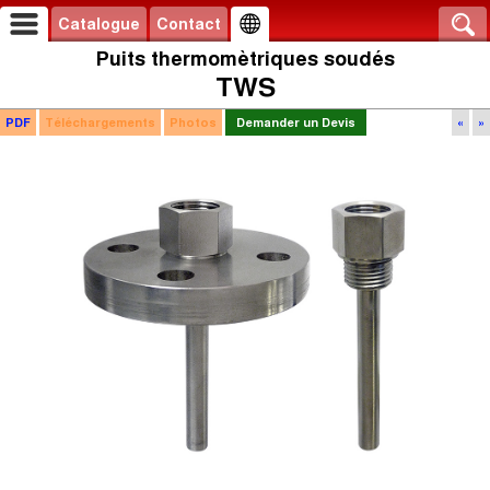
Catalogue
Contact
Puits thermomètriques soudés
TWS
PDF
Téléchargements
Photos
Demander un Devis
«
»