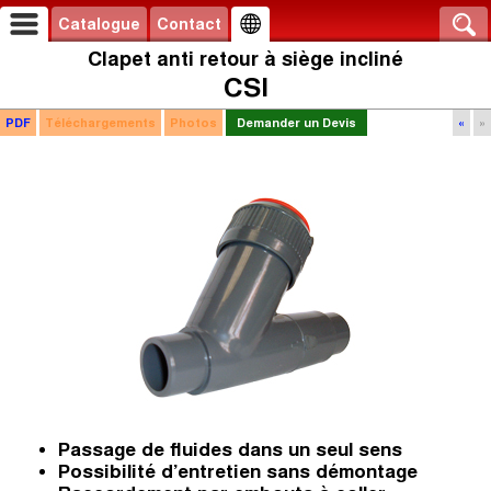
Catalogue
Contact
Clapet anti retour à siège incliné
CSI
PDF
Téléchargements
Photos
Demander un Devis
«
»
Passage de fluides dans un seul sens
Possibilité d’entretien sans démontage