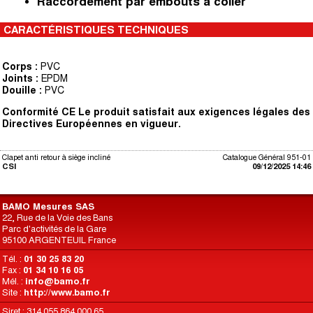
Raccordement par embouts à coller
CARACTÉRISTIQUES TECHNIQUES
Corps :
PVC
Joints :
EPDM
Douille :
PVC
Conformité CE Le produit satisfait aux exigences légales des
Directives
Européennes en vigueur.
Clapet anti retour à siège incliné
Catalogue Général 951-01
CSI
09/12/2025 14:46
BAMO Mesures SAS
22, Rue de la Voie des Bans
Parc d'activités de la Gare
95100 ARGENTEUIL France
Tél. :
01 30 25 83 20
Fax :
01 34 10 16 05
Mél. :
info@bamo.fr
Site :
http://www.bamo.fr
Siret : 314 055 864 000 65