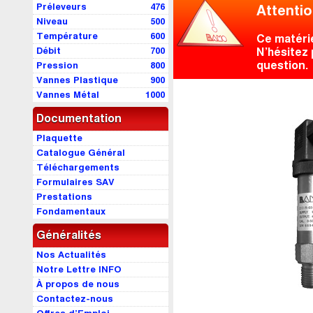
Préleveurs
476
Attentio
Niveau
500
Température
600
Ce matéri
Débit
700
N’hésitez 
question.
Pression
800
Vannes Plastique
900
Vannes Métal
1000
Documentation
Plaquette
Catalogue Général
Téléchargements
Formulaires SAV
Prestations
Fondamentaux
Généralités
Nos Actualités
Notre Lettre INFO
À propos de nous
Contactez-nous