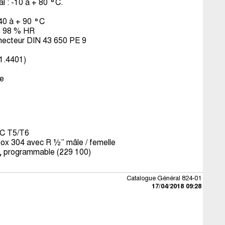
l : -10 à + 80 °C.
40 à + 90 °C
 98 % HR
ecteur DIN 43 650 PE 9
1.4401)
e
IC T5/T6
ox 304 avec R ½” mâle / femelle
 programmable (229 100)
Catalogue Général 824-01
17/04/2018 09:28