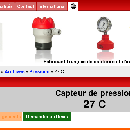
alités
Contact
International
Fabricant français de capteurs et d’in
»
Archives
»
Pression
» 27 C
Capteur de pressio
27 C
argements
Demander un Devis