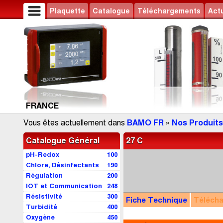
Plaquette
Catalogue
Téléchargements
Actu
FRANCE
Vous êtes actuellement dans
BAMO FR
»
Nos Produits
Catalogue Général
27 C
pH-Redox
100
Chlore, Désinfectants
190
Régulation
200
IOT et Communication
248
Résistivité
300
Fiche Technique
Téléch
Turbidité
400
Oxygène
450