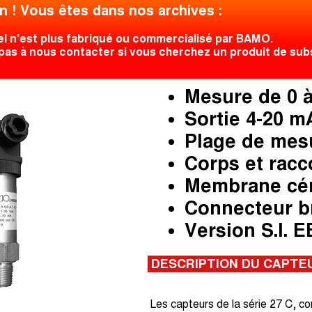
n ! Vous êtes dans nos archives :
el n'est plus fabriqué ou commercialisé par BAMO.
pas à nous contacter si vous cherchez un produit de subst
Mesure de 0 à
Sortie 4-20 mA
Plage de mesu
Corps et racc
Membrane cé
Connecteur b
Version S.I. E
DESCRIPTION DU CAPTE
Les capteurs de la série 27 C, co