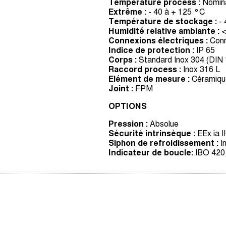
Température process :
Nomina
Extrême :
- 40 à + 125 °C
Température de stockage :
- 
Humidité relative ambiante :
<
Connexions électriques :
Conn
Indice de protection :
IP 65
Corps :
Standard Inox 304 (DIN 
Raccord process :
Inox 316 L
Elément de mesure :
Céramiqu
Joint :
FPM
OPTIONS
Pression :
Absolue
Sécurité intrinsèque :
EEx ia I
Siphon de refroidissement :
In
Indicateur de boucle:
IBO 420,