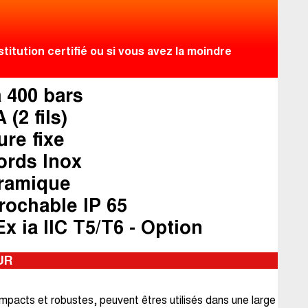
itution certifié ou si vous avez la moindre
 400 bars
 (2 fils)
re fixe
ords Inox
ramique
rochable IP 65
Ex ia IIC T5/T6 - Option
UR
mpacts et robustes, peuvent êtres utilisés dans une large