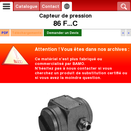
Catalogue
Contact
Capteur de pression
86 F...C
PDF
Téléchargements
Demander un Devis
«
»
Attention ! Vous êtes dans nos archives :
Ce matériel n'est plus fabriqué ou
commercialisé par BAMO.
N’hésitez pas à nous contacter si vous
cherchez un produit de substitution certifié ou
si vous avez la moindre question.