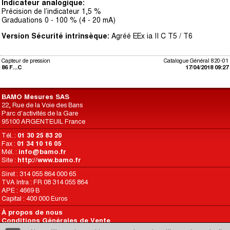
Indicateur analogique:
Précision de l’indicateur 1,5 %
Graduations 0 - 100 % (4 - 20 mA)
Version Sécurité intrinsèque:
Agréé EEx ia II C T5 / T6
Capteur de pression
Catalogue Général 820-01
86 F...C
17/04/2018 09:27
BAMO Mesures SAS
22, Rue de la Voie des Bans
Parc d'activités de la Gare
95100 ARGENTEUIL France
Tél. :
01 30 25 83 20
Fax :
01 34 10 16 05
Mél. :
info@bamo.fr
Site :
http://www.bamo.fr
Siret : 314 055 864 000 65
TVA Intra : FR 08 314 055 864
APE : 4669 B
Capital : 400 000 Euros
À propos de nous
Conditions Générales de Vente
Conditions d’Utilisation du Site