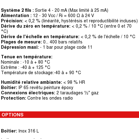
Système 2 fils :
Sortie 4 - 20 mA (Max limité à 25 mA)
Alimentation :
12 - 30 Vcc / Ri = 600 Ω à 24 V
Précision:
< 0,2 % (linéarité, hystérésis et reproductibilité incluses)
Dérive du zéro en température:
< 0,2 % / 10 °C (entre 0 et 70
°C)
Dérive de l'échelle en température:
< 0,2 % de l'échelle / 10 °C
Plages de mesure:
0... 400 bars relatifs
Dépression maxi:
- 1 bar pour plage code 11
Tenue en température:
Nominale : -10 à + 80 °C
Extrême : -40 à + 125 °C
Température de stockage:-40 à + 90 °C
Humidité relative ambiante:
< 98 % HR
Boîtier:
IP 65 revêtu peinture époxy
Connexions électriques:
2 taraudages ½" gaz
Protection:
Contre les ondes radio
OPTIONS
Boîtier:
Inox 316 L