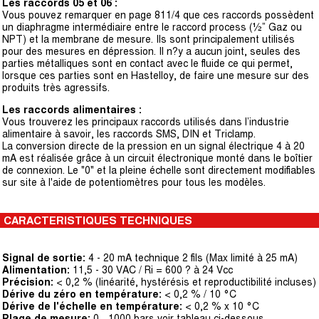
Les raccords 05 et 06 :
Vous pouvez remarquer en page 811/4 que ces raccords possèdent
un diaphragme intermédiaire entre le raccord process (½” Gaz ou
NPT) et la membrane de mesure. Ils sont principalement utilisés
pour des mesures en dépression. Il n?y a aucun joint, seules des
parties métalliques sont en contact avec le fluide ce qui permet,
lorsque ces parties sont en Hastelloy, de faire une mesure sur des
produits très agressifs.
Les raccords alimentaires :
Vous trouverez les principaux raccords utilisés dans l’industrie
alimentaire à savoir, les raccords SMS, DIN et Triclamp.
La conversion directe de la pression en un signal électrique 4 à 20
mA est réalisée grâce à un circuit électronique monté dans le boîtier
de connexion. Le "0" et la pleine échelle sont directement modifiables
sur site à l'aide de potentiomètres pour tous les modèles.
CARACTERISTIQUES TECHNIQUES
Signal de sortie:
4 - 20 mA technique 2 fils (Max limité à 25 mA)
Alimentation:
11,5 - 30 VAC / Ri = 600 ? à 24 Vcc
Précision:
< 0,2 % (linéarité, hystérésis et reproductibilité incluses)
Dérive du zéro en température:
< 0,2 % / 10 °C
Dérive de l'échelle en température:
< 0,2 % x 10 °C
Plage de mesure:
0... 1000 bars voir tableau ci-dessous