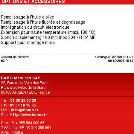
OPTIONS ET ACCESSOIRES
Remplissage à l'huile d'olive
Remplissage à l'huile fluorée et dégraissage
Imprégnation du circuit électronique
Extension pour haute température (maxi. 180 °C)
Siphon d'isolement lg 180 mm Inox 304 - R ½" MF
Support pour montage mural
Capteur de pression
Catalogue Général 811-01
93 P
09/12/2025 15:19
BAMO Mesures SAS
22, Rue de la Voie des Bans
Parc d'activités de la Gare
95100 ARGENTEUIL France
Tél. :
01 30 25 83 20
Fax :
01 34 10 16 05
Mél. :
info@bamo.fr
Site :
http://www.bamo.fr
Siret : 314 055 864 000 65
TVA Intra : FR 08 314 055 864
APE : 4669 B