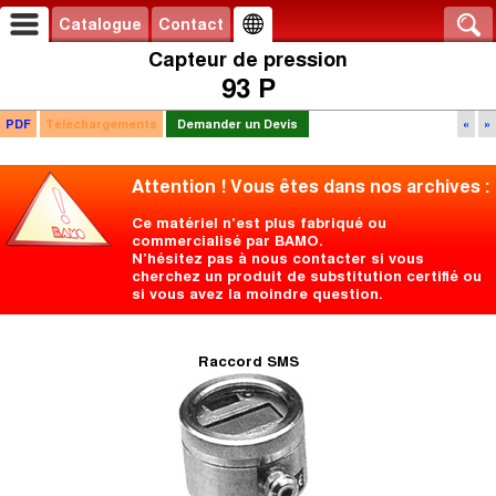
Catalogue
Contact
Capteur de pression
93 P
PDF
Téléchargements
Demander un Devis
«
»
Attention ! Vous êtes dans nos archives :
Ce matériel n'est plus fabriqué ou
commercialisé par BAMO.
N’hésitez pas à nous contacter si vous
cherchez un produit de substitution certifié ou
si vous avez la moindre question.
Raccord SMS