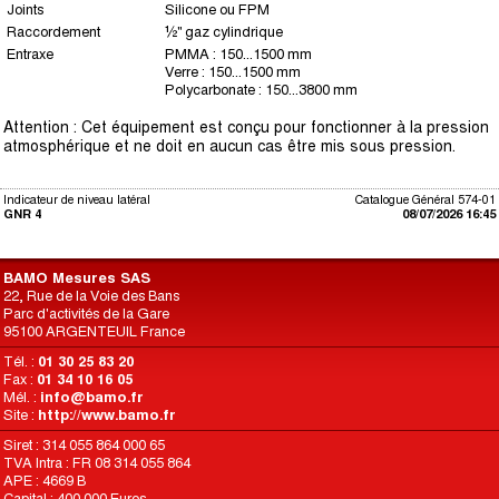
Joints
Silicone ou FPM
Raccordement
½" gaz cylindrique
Entraxe
PMMA : 150...1500 mm
Verre : 150...1500 mm
Polycarbonate : 150...3800 mm
Attention : Cet équipement est conçu pour fonctionner à la pression
atmosphérique et ne doit en aucun cas être mis sous pression.
Indicateur de niveau latéral
Catalogue Général 574-01
GNR 4
08/07/2026 16:45
BAMO Mesures SAS
22, Rue de la Voie des Bans
Parc d'activités de la Gare
95100 ARGENTEUIL France
Tél. :
01 30 25 83 20
Fax :
01 34 10 16 05
Mél. :
info@bamo.fr
Site :
http://www.bamo.fr
Siret : 314 055 864 000 65
TVA Intra : FR 08 314 055 864
APE : 4669 B
Capital : 400 000 Euros