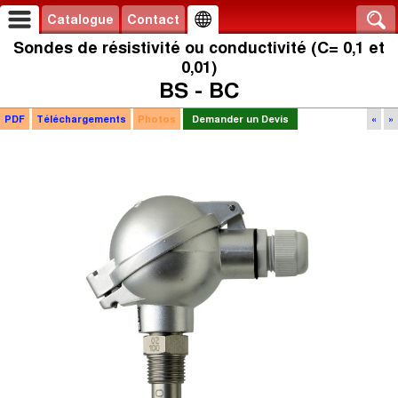
Catalogue
Contact
Sondes de résistivité ou conductivité (C= 0,1 et
0,01)
BS - BC
PDF
Téléchargements
Photos
Demander un Devis
«
»