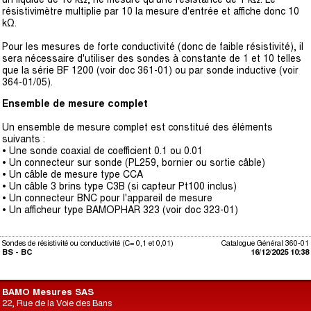
résistivimètre multiplie par 10 la mesure d'entrée et affiche donc 10
kΩ.
Pour les mesures de forte conductivité (donc de faible résistivité), il
sera nécessaire d'utiliser des sondes à constante de 1 et 10 telles
que la série BF 1200 (voir doc 361-01) ou par sonde inductive (voir
364-01/05).
Ensemble de mesure complet
Un ensemble de mesure complet est constitué des éléments
suivants :
• Une sonde coaxial de coefficient 0.1 ou 0.01
• Un connecteur sur sonde (PL259, bornier ou sortie câble)
• Un câble de mesure type CCA
• Un câble 3 brins type C3B (si capteur Pt100 inclus)
• Un connecteur BNC pour l'appareil de mesure
• Un afficheur type BAMOPHAR 323 (voir doc 323-01)
Sondes de résistivité ou conductivité (C= 0,1 et 0,01)
Catalogue Général 360-01
BS - BC
16/12/2025 10:38
BAMO Mesures SAS
22, Rue de la Voie des Bans