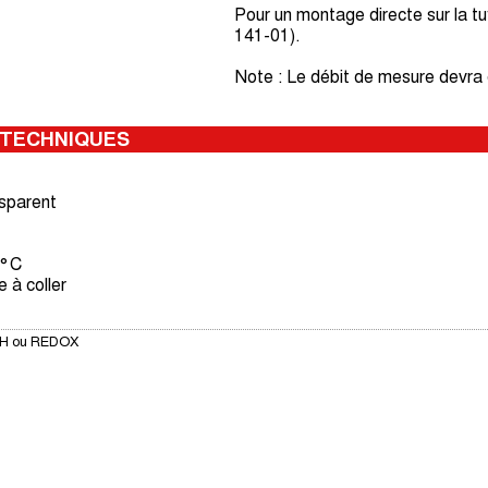
Pour un montage directe sur la tuy
141-01).
Note : Le débit de mesure devra êt
 TECHNIQUES
sparent
 °C
 à coller
e pH ou REDOX