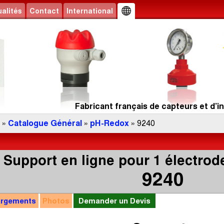
alités
Contact
International
Fabricant français de capteurs et d’in
»
Catalogue Général
»
pH-Redox
» 9240
Support en ligne pour 1 électro
9240
argements
Photos
Demander un Devis