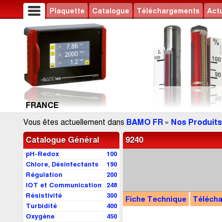
Plaquette
Catalogue
Téléchargements
Actu
FRANCE
Vous êtes actuellement dans
BAMO FR
»
Nos Produits
Catalogue Général
9240
pH-Redox
100
Chlore, Désinfectants
190
Régulation
200
IOT et Communication
248
Résistivité
300
Fiche Technique
Téléch
Turbidité
400
Oxygène
450