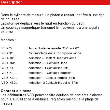
Description
Dans le cylindre de mesure, un piston à ressort est fixé à une tige
de poussée.
Lepiston se déplace vers le haut en fonction du débit.
Un couplage magnétique transmet le mouvement à une aiguille
externe.
Modèles :
VSD Gi
Raccord interne femelle G½" bis G2"
VSD NG
Pour montage dans un corps de vanne
VSD-RK1 ...
Indication + Contact Reed d'alarme
VSD-RK2 ...
Indication + 2 Contacts Reed
VSD-IK1 ...
Indication + 1 Contact inductif.
VSD-IK2 ...
Indication + 2 Contacts inductifs.
VSD-IKS1 ...
Indication+1 Contact inductif (3 fils)
VSD-IKS2 ...
Indication+2 Contacts inductifs (3 fils)
Contact d'alarme
Les débitmètres VSD peuvent être équipés de contacts d'alarme
pour la surveillance à distance, réglables sur toute la plage de
mesure.