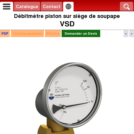
Catalogue
Contact
Débitmètre piston sur siège de soupape
VSD
PDF
Téléchargements
Photos
Demander un Devis
«
»