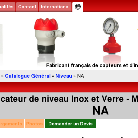
alités
Contact
International
Fabricant français de capteurs et d’in
»
Catalogue Général
»
Niveau
» NA
icateur de niveau Inox et Verre -
NA
argements
Photos
Demander un Devis