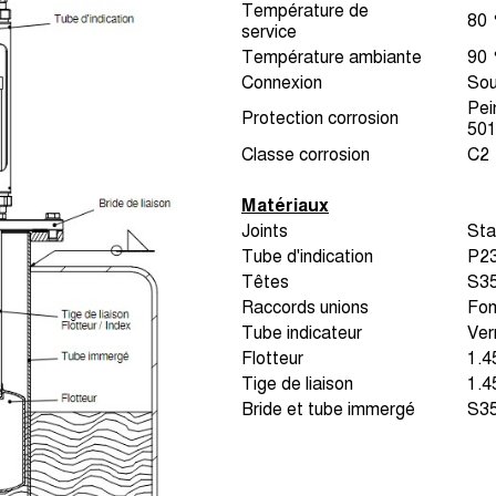
Température de
80 
service
Température ambiante
90
Connexion
Sou
Pei
Protection corrosion
501
Classe corrosion
C2
Matériaux
Joints
Sta
Tube d'indication
P23
Têtes
S3
Raccords unions
Fon
Tube indicateur
Ver
Flotteur
1.4
Tige de liaison
1.4
Bride et tube immergé
S3