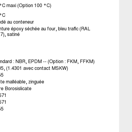
°C maxi (Option 100 °C)
 °C
dé au conteneur
nture époxy séchée au four, bleu trafic (RAL
7), satiné
ndard : NBR, EPDM -- (Option : FKM, FFKM)
5, (1.4301 avec contact MSKW)
55
te malléable, zinguée
re Borosislicate
571
571
55