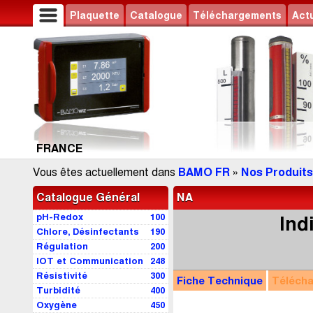
Plaquette
Catalogue
Téléchargements
Actu
FRANCE
Vous êtes actuellement dans
BAMO FR
»
Nos Produits
Catalogue Général
NA
pH-Redox
100
Ind
Chlore, Désinfectants
190
Régulation
200
IOT et Communication
248
Résistivité
300
Fiche Technique
Téléch
Turbidité
400
Oxygène
450