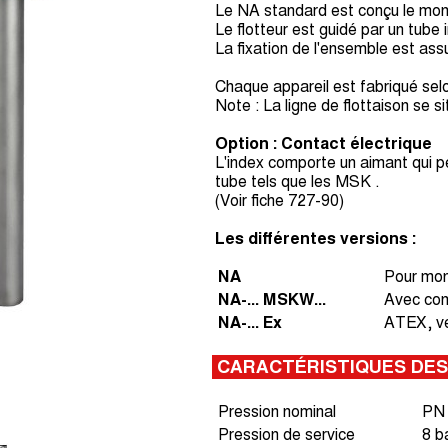
Le NA standard est conçu le mon
Le flotteur est guidé par un tub
La fixation de l'ensemble est ass
Chaque appareil est fabriqué selon
Note : La ligne de flottaison se s
Option : Contact électrique
L'index comporte un aimant qui p
tube tels que les MSK .
(Voir fiche 727-90)
Les différentes versions :
NA
Pour mon
NA-... MSKW...
Avec con
NA-... Ex
ATEX, ve
CARACTÉRISTIQUES DE
Pression nominal
PN 
Pression de service
8 b