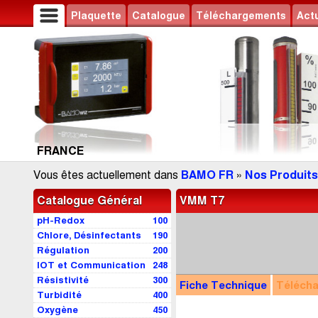
Plaquette
Catalogue
Téléchargements
Actu
FRANCE
Vous êtes actuellement dans
BAMO FR
»
Nos Produits
Catalogue Général
VMM T7
pH-Redox
100
Chlore, Désinfectants
190
Régulation
200
IOT et Communication
248
Résistivité
300
Fiche Technique
Téléch
Turbidité
400
Oxygène
450