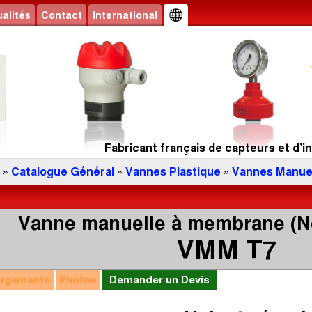
alités
Contact
International
Fabricant français de capteurs et d’in
»
Catalogue Général
»
Vannes Plastique
»
Vannes Manue
Vanne manuelle à membrane (No
VMM T7
argements
Photos
Demander un Devis