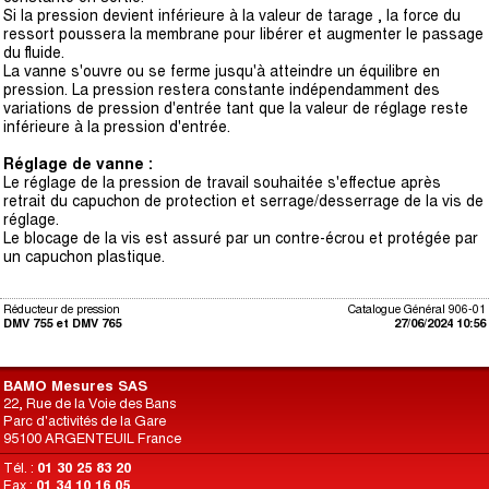
Si la pression devient inférieure à la valeur de tarage , la force du
ressort poussera la membrane pour libérer et augmenter le passage
du fluide.
La vanne s'ouvre ou se ferme jusqu'à atteindre un équilibre en
pression. La pression restera constante indépendamment des
variations de pression d'entrée tant que la valeur de réglage reste
inférieure à la pression d'entrée.
Réglage de vanne :
Le réglage de la pression de travail souhaitée s'effectue après
retrait du capuchon de protection et serrage/desserrage de la vis de
réglage.
Le blocage de la vis est assuré par un contre-écrou et protégée par
un capuchon plastique.
Réducteur de pression
Catalogue Général 906-01
DMV 755 et DMV 765
27/06/2024 10:56
BAMO Mesures SAS
22, Rue de la Voie des Bans
Parc d'activités de la Gare
95100 ARGENTEUIL France
Tél. :
01 30 25 83 20
Fax :
01 34 10 16 05