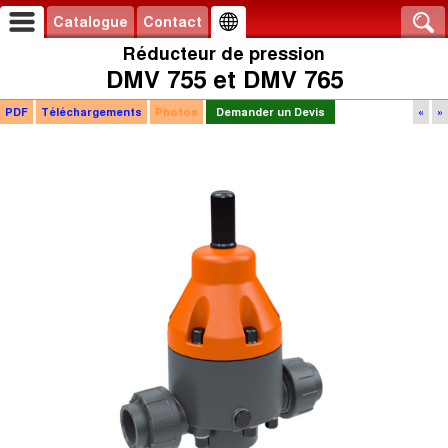
Catalogue
Contact
Réducteur de pression
DMV 755 et DMV 765
PDF
Téléchargements
Photos
Demander un Devis
«
»