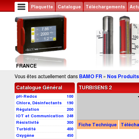
Plaquette
Catalogue
Téléchargements
Actu
FRANCE
Vous êtes actuellement dans
BAMO FR
»
Nos Produits
Catalogue Général
TURBISENS 2
pH-Redox
100
Chlore, Désinfectants
190
Régulation
200
IOT et Communication
248
Résistivité
300
Fiche Technique
Téléch
Turbidité
400
Oxygène
450