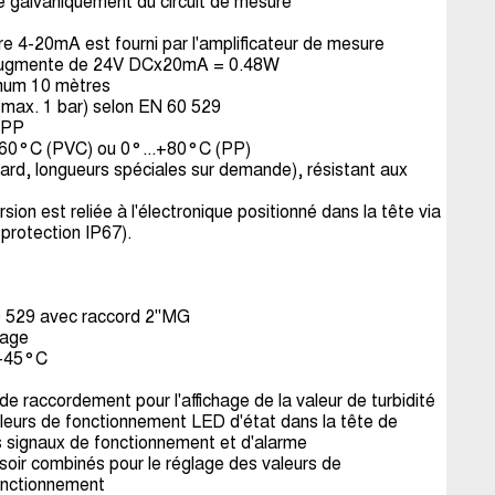
lé galvaniquement du circuit de mesure
re 4-20mA est fourni par l'amplificateur de mesure
 augmente de 24V DCx20mA = 0.48W
mum 10 mètres
(max. 1 bar) selon EN 60 529
 PP
+60°C (PVC) ou 0°...+80°C (PP)
ard, longueurs spéciales sur demande), résistant aux
ion est reliée à l'électronique positionné dans la tête via
protection IP67).
0 529 avec raccord 2"MG
tage
.+45°C
de raccordement pour l'affichage de la valeur de turbidité
aleurs de fonctionnement LED d'état dans la tête de
s signaux de fonctionnement et d'alarme
soir combinés pour le réglage des valeurs de
onctionnement