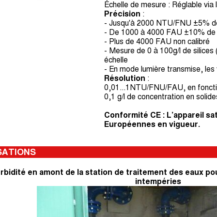
Échelle de mesure : Réglable via 
Précision
:
- Jusqu'à 2000 NTU/FNU ±5% de l
- De 1000 à 4000 FAU ±10% de la
- Plus de 4000 FAU non calibré
- Mesure de 0 à 100g/l de silice
échelle
- En mode lumière transmise, les
Résolution
:
0,01...1NTU/FNU/FAU, en fonctio
0,1 g/l de concentration en solid
Conformité CE : L’appareil sa
Européennes en vigueur.
SATIONS
urbidité en amont de la station de traitement des eaux po
intempéries