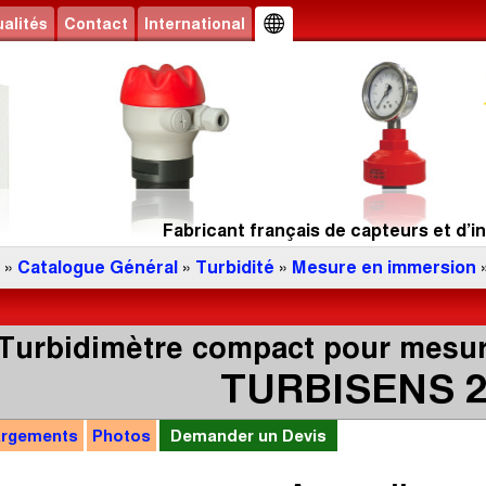
alités
Contact
International
Fabricant français de capteurs et d’in
»
Catalogue Général
»
Turbidité
»
Mesure en immersion
Turbidimètre compact pour mesu
TURBISENS 
argements
Photos
Demander un Devis