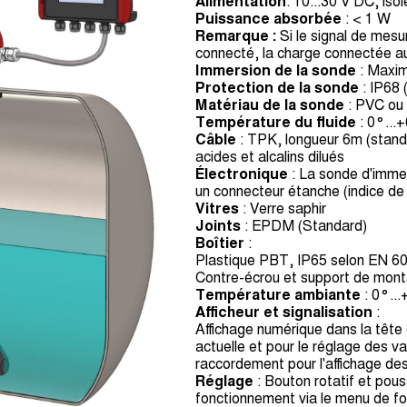
Alimentation
: 10...30 V DC, iso
Puissance absorbée
: < 1 W
Remarque :
Si le signal de mesu
connecté, la charge connectée
Immersion de la sonde
: Maxi
Protection de la sonde
: IP68 
Matériau de la sonde
: PVC ou
Température du fluide
: 0°...
Câble
: TPK, longueur 6m (stand
acides et alcalins dilués
Électronique
: La sonde d'immers
un connecteur étanche (indice de 
Vitres
: Verre saphir
Joints
: EPDM (Standard)
Boîtier
:
Plastique PBT, IP65 selon EN 6
Contre-écrou et support de mon
Température ambiante
: 0°..
Afficheur et signalisation
:
Affichage numérique dans la tête 
actuelle et pour le réglage des v
raccordement pour l'affichage de
Réglage
: Bouton rotatif et pous
fonctionnement via le menu de f