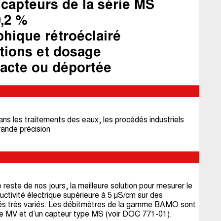
 capteurs de la série MS
0,2 %
phique rétroéclairé
ations et dosage
acte ou déportée
dans les traitements des eaux, les procédés
industriels
rande précision
este de nos jours, la meilleure solution pour
mesurer le
uctivité électrique supérieure à 5
μS/cm sur des
tés très variés. Les débitmètres de la
gamme BAMO sont
pe MV et d’un capteur type MS
(voir DOC 771-01).