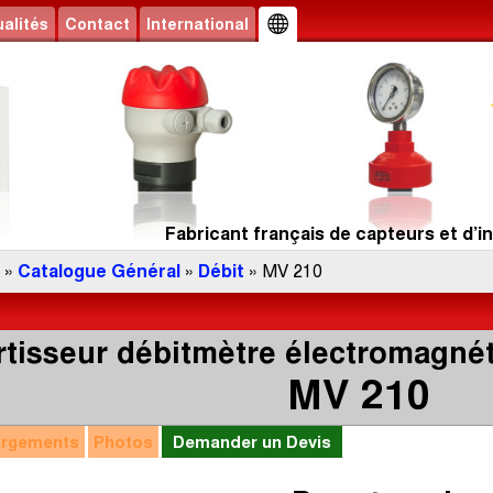
alités
Contact
International
Fabricant français de capteurs et d’in
»
Catalogue Général
»
Débit
» MV 210
tisseur débitmètre électromagnét
MV 210
argements
Photos
Demander un Devis