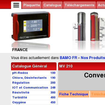
Plaquette
Catalogue
Téléchargements
Actu
FRANCE
Vous êtes actuellement dans
BAMO FR
»
Nos Produits
Catalogue Général
MV 210
pH-Redox
100
Conver
Chlore, Désinfectants
190
Régulation
200
IOT et Communication
248
Résistivité
300
Fiche Technique
Téléch
Turbidité
400
Oxygène
450