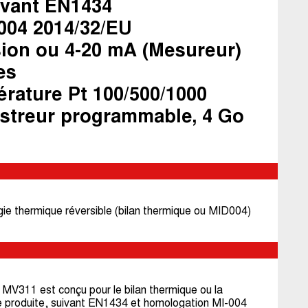
ivant EN1434
004 2014/32/EU
sion ou 4-20 mA (Mesureur)
es
rature Pt 100/500/1000
istreur programmable, 4 Go
ie thermique réversible (bilan thermique ou MID004)
MV311 est conçu pour le bilan thermique ou la
ue produite, suivant EN1434 et homologation MI-004