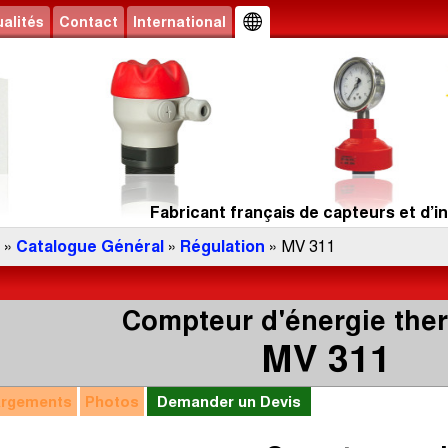
alités
Contact
International
Fabricant français de capteurs et d’in
»
Catalogue Général
»
Régulation
» MV 311
Compteur d'énergie the
MV 311
argements
Photos
Demander un Devis