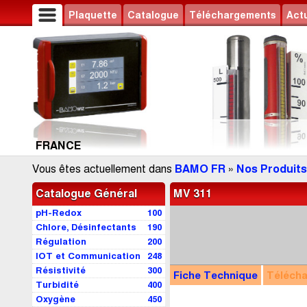
Plaquette
Catalogue
Téléchargements
Actu
FRANCE
Vous êtes actuellement dans
BAMO FR
»
Nos Produits
Catalogue Général
MV 311
pH-Redox
100
Chlore, Désinfectants
190
Régulation
200
IOT et Communication
248
Résistivité
300
Fiche Technique
Téléch
Turbidité
400
Oxygène
450