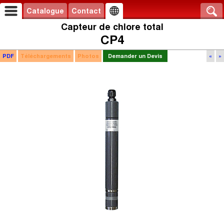
Catalogue
Contact
Capteur de chlore total
CP4
PDF
Téléchargements
Photos
Demander un Devis
«
»