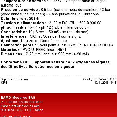
Température de service :
1...45°C - Compensation du signal
automatique
Pression de service :
0,5 bar (sans anneau de maintien) / 3 bar
(avec anneau de maintien) – Sans pulsations, ni vibrations
Débit Environ :
30 l /h
Tension d’alimentation :
12...30 V DC, (RL = 500 à 900 Ω)
pH admissible :
pH 4 - pH 12 (faible Influence du pH)
Conductivité :
10 μS /cm – 50 mS /cm (eau de mer)
Interférences :
ClO₂ et O₃ influent sur le signal
Ajustement du zéro :
Non nécessaire
Calibration pente :
1 seul point sur le BAMOPHAR 194 via DPD-4
Matériaux :
PVC-U, PEEK, Inox 1.4571
Dimensions :
Ø 25 mm, longueur 220 mm (4-20 mA)
Conformité CE : L'appareil satisfait aux exigences légales
des Directives
Européennes en vigueur.
Capteur de chlore total
Catalogue Général 193-08
CP4
13/11/2019 10:16
BAMO Mesures SAS
22, Rue de la Voie des Bans
Parc d'activités de la Gare
95100 ARGENTEUIL France