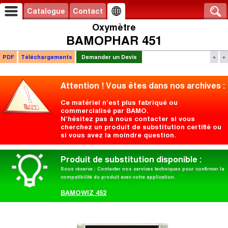
Catalogue
Contact
Oxymètre
BAMOPHAR 451
PDF
Téléchargements
Demander un Devis
«
»
Attention ! Vous êtes dans nos archives :
Ce matériel n'est plus fabriqué ou
commercialisé par BAMO.
N’hésitez pas à nous contacter si vous
cherchez un produit de substitution certifié ou
si vous avez la moindre question.
Produit de substitution disponible :
Sous réserve : Contacter nos services techniques pour confirmer la
compatibilité du produit avec votre application.
BAMOWIZ 452