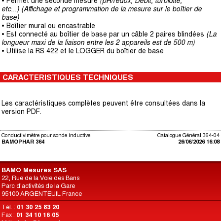
• Permet une seconde mesure
(pH/redox, Débit, turbidité,
etc...) (Affichage et programmation de la mesure sur le boîtier de
base)
• Boîtier mural ou encastrable
• Est connecté au boîtier de base par un câble 2 paires blindées
(La
longueur maxi de la liaison entre les 2 appareils est de 500 m)
• Utilise la RS 422 et le LOGGER du boîtier de base
CARACTERISTIQUES TECHNIQUES
Les caractéristiques complètes peuvent être consultées dans la
version PDF.
Conductivimètre pour sonde inductive
Catalogue Général 364-04
BAMOPHAR 364
26/06/2026 16:08
BAMO Mesures SAS
22, Rue de la Voie des Bans
Parc d'activités de la Gare
95100 ARGENTEUIL France
Tél. :
01 30 25 83 20
Fax :
01 34 10 16 05