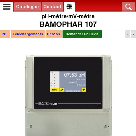
Catalogue
Contact
pH-mètre/mV-mètre
BAMOPHAR 107
PDF
Téléchargements
Photos
Demander un Devis
«
»