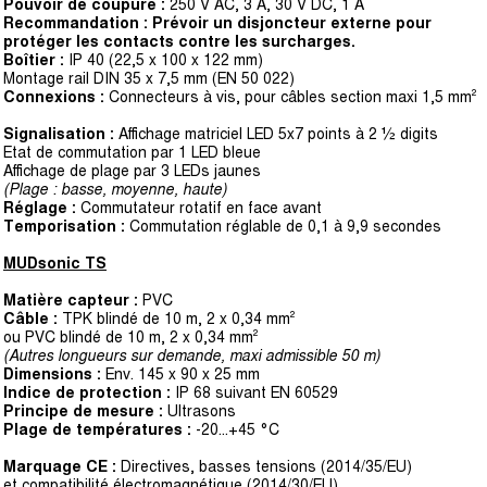
Pouvoir de coupure :
250 V AC, 3 A, 30 V DC, 1 A
Recommandation : Prévoir un disjoncteur externe pour
protéger les contacts contre les surcharges.
Boîtier :
IP 40 (22,5 x 100 x 122 mm)
Montage rail DIN 35 x 7,5 mm (EN 50 022)
Connexions :
Connecteurs à vis, pour câbles section maxi 1,5 mm²
Signalisation :
Affichage matriciel LED 5x7 points à 2 ½ digits
Etat de commutation par 1 LED bleue
Affichage de plage par 3 LEDs jaunes
(Plage : basse, moyenne, haute)
Réglage :
Commutateur rotatif en face avant
Temporisation :
Commutation réglable de 0,1 à 9,9 secondes
MUDsonic TS
Matière capteur :
PVC
Câble :
TPK blindé de 10 m, 2 x 0,34 mm²
ou PVC blindé de 10 m, 2 x 0,34 mm²
(Autres longueurs sur demande, maxi admissible 50 m)
Dimensions :
Env. 145 x 90 x 25 mm
Indice de protection :
IP 68 suivant EN 60529
Principe de mesure :
Ultrasons
Plage de températures :
-20...+45 °C
Marquage CE :
Directives, basses tensions (2014/35/EU)
et compatibilité électromagnétique (2014/30/EU)