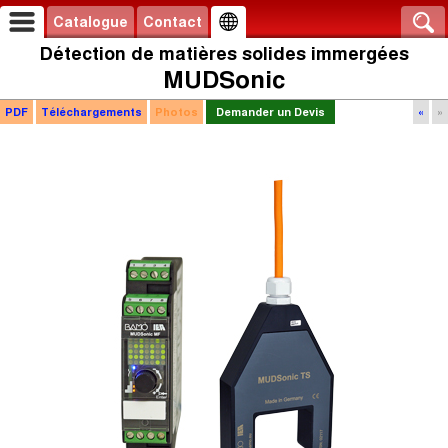
Catalogue
Contact
Détection de matières solides immergées
MUDSonic
PDF
Téléchargements
Photos
Demander un Devis
«
»