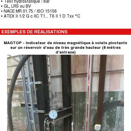
• Test hydrostatique / bar
• GL, LRS ou BV
• NACE MR 01.75 / ISO 15156
• ATEX II 1/2 G c IIC T1… T6 II 1 D Txx °C
EXEMPLES DE RÉALISATIONS
MAGTOP - Indicateur de niveau magnétique à volets pivotants
sur un réservoir d'eau de très grande hauteur (8 mètres
d'entraxe)