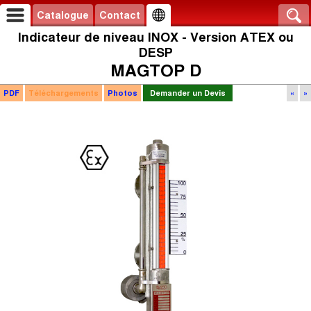
Catalogue
Contact
Indicateur de niveau INOX - Version ATEX ou
DESP
MAGTOP D
PDF
Téléchargements
Photos
Demander un Devis
«
»