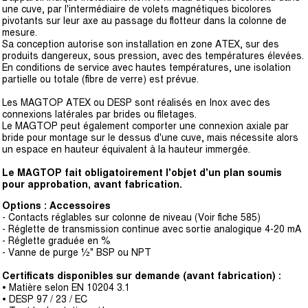
une cuve, par l'intermédiaire de volets magnétiques bicolores
pivotants sur leur axe au passage du flotteur dans la colonne de
mesure.
Sa conception autorise son installation en zone ATEX, sur des
produits dangereux, sous pression, avec des températures élevées.
En conditions de service avec hautes températures, une isolation
partielle ou totale (fibre de verre) est prévue.
Les MAGTOP ATEX ou DESP sont réalisés en Inox avec des
connexions latérales par brides ou filetages.
Le MAGTOP peut également comporter une connexion axiale par
bride pour montage sur le dessus d'une cuve, mais nécessite alors
un espace en hauteur équivalent à la hauteur immergée.
Le MAGTOP fait obligatoirement l'objet d'un plan soumis
pour
approbation, avant fabrication.
Options : Accessoires
- Contacts réglables sur colonne de niveau (Voir fiche 585)
- Réglette de transmission continue avec sortie analogique 4-20 mA
- Réglette graduée en %
- Vanne de purge ½" BSP ou NPT
Certificats disponibles sur demande (avant fabrication) :
• Matière selon EN 10204 3.1
• DESP 97 / 23 / EC