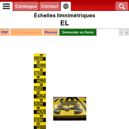
Catalogue
Contact
Échelles limnimétriques
EL
PDF
Téléchargements
Photos
Demander un Devis
«
»