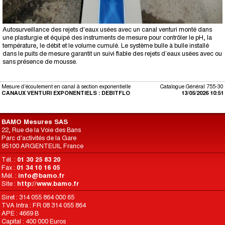
Autosurveillance des rejets d'eaux usées avec un canal venturi monté dans
une plasturgie et équipé des instruments de mesure pour contrôler le pH, la
température, le débit et le volume cumulé. Le système bulle à bulle installé
dans le puits de mesure garantit un suivi fiable des rejets d’eaux usées avec ou
sans présence de mousse.
Mesure d'écoulement en canal à section exponentielle
Catalogue Général 755-30
CANAUX VENTURI EXPONENTIELS : DEBITFLO
13/05/2026 10:51
BAMO Mesures SAS
22, Rue de la Voie des Bans
Parc d'activités de la Gare
95100 ARGENTEUIL France
Tél. :
01 30 25 83 20
Fax :
01 34 10 16 05
Mél. :
info@bamo.fr
Site :
http://www.bamo.fr
Siret : 314 055 864 000 65
TVA Intra : FR 08 314 055 864
APE : 4669 B
Capital : 400 000 Euros