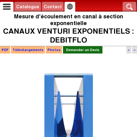
Catalogue
Contact
Mesure d'écoulement en canal à section
exponentielle
CANAUX VENTURI EXPONENTIELS :
DEBITFLO
PDF
Téléchargements
Photos
Demander un Devis
«
»