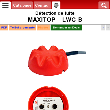
Catalogue
Contact
Détection de fuite
MAXITOP – LWC-B
PDF
Téléchargements
Photos
Demander un Devis
«
»