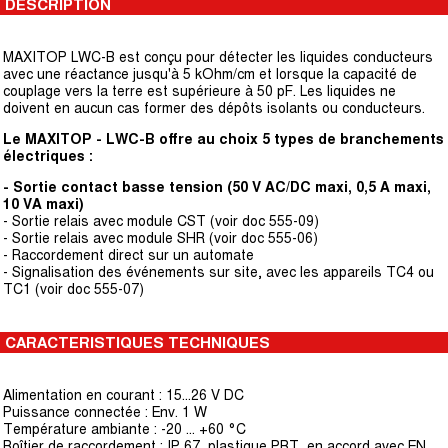
DESCRIPTION
MAXITOP LWC-B est conçu pour détecter les liquides conducteurs
avec une réactance jusqu'à 5 kOhm/cm et lorsque la capacité de
couplage vers la terre est supérieure à 50 pF. Les liquides ne
doivent en aucun cas former des dépôts isolants ou conducteurs.
Le MAXITOP - LWC-B offre au choix 5 types de branchements
électriques :
- Sortie contact basse tension (50 V AC/DC maxi, 0,5 A maxi,
10 VA maxi)
- Sortie relais avec module CST (voir doc 555-09)
- Sortie relais avec module SHR (voir doc 555-06)
- Raccordement direct sur un automate
- Signalisation des événements sur site, avec les appareils TC4 ou
TC1 (voir doc 555-07)
CARACTERISTIQUES TECHNIQUES
Alimentation en courant : 15...26 V DC
Puissance connectée : Env. 1 W
Température ambiante : -20 ... +60 °C
Boîtier de raccordement : IP 67, plastique PBT, en accord avec EN