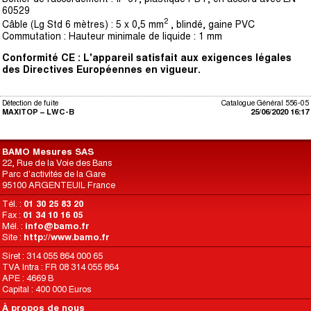
60529
2
Câble (Lg Std 6 mètres) : 5 x 0,5 mm
, blindé, gaine PVC
Commutation : Hauteur minimale de liquide : 1 mm
Conformité CE : L'appareil satisfait aux exigences légales
des Directives
Européennes en vigueur.
Détection de fuite
Catalogue Général 556-05
MAXITOP – LWC-B
25/06/2020 16:17
BAMO Mesures SAS
22, Rue de la Voie des Bans
Parc d'activités de la Gare
95100 ARGENTEUIL France
Tél. :
01 30 25 83 20
Fax :
01 34 10 16 05
Mél. :
info@bamo.fr
Site :
http://www.bamo.fr
Siret : 314 055 864 000 65
TVA Intra : FR 08 314 055 864
APE : 4669 B
Capital : 400 000 Euros
À propos de nous