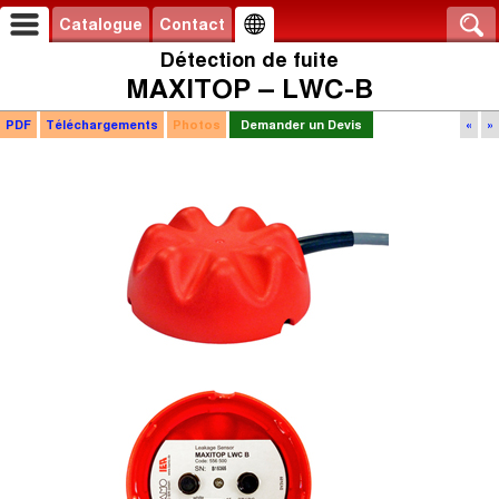
Catalogue
Contact
Détection de fuite
MAXITOP – LWC-B
PDF
Téléchargements
Photos
Demander un Devis
«
»