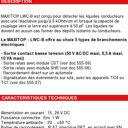
DESCRIPTION
MAXITOP LWC-B est conçu pour détecter les liquides conducteurs
avec une réactance jusqu'à 5 kOhm/cm et lorsque la capacité de
couplage vers la terre est supérieure à 50 pF. Les liquides ne
doivent en aucun cas former des dépôts isolants ou conducteurs.
Le MAXITOP - LWC-B offre au choix 5 types de branchements
électriques :
- Sortie contact basse tension (50 V AC/DC maxi, 0,5 A maxi,
10 VA maxi)
- Sortie relais avec module CST (voir doc 555-09)
- Sortie relais avec module SHR (voir doc 555-06)
- Raccordement direct sur un automate
- Signalisation des événements sur site, avec les appareils TC4 ou
TC1 (voir doc 555-07)
CARACTERISTIQUES TECHNIQUES
Alimentation en courant : 15...26 V DC
Puissance connectée : Env. 1 W
Température ambiante : -20 ... +60 °C
Boîtier de raccordement : IP 67, plastique PBT, en accord avec EN