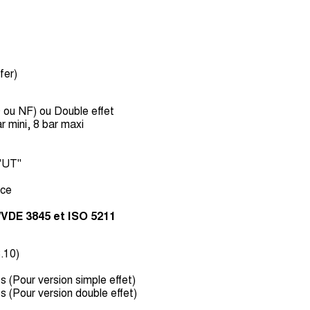
fer)
e
 ou NF) ou Double effet
r mini, 8 bar maxi
"UT"
nce
VDE 3845 et ISO 5211
.10)
es (Pour version simple effet)
es (Pour version double effet)