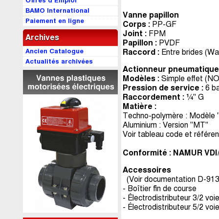
Offres d’Emploi
BAMO International
Vanne papillon
Paiement en ligne
Corps :
PP-GF
Joint :
FPM
Archives
Papillon :
PVDF
Ancien Catalogue
Raccord :
Entre brides (Wa
Actualités archivées
Actionneur pneumatiqu
Modèles :
Simple effet (NO
Pression de service :
6 ba
Raccordement :
¼" G
Matière :
Techno-polymère : Modèle 
Aluminium : Version "MT"
Voir tableau code et référe
Conformité : NAMUR VDI/
Accessoires
(Voir documentation D-913
- Boîtier fin de course
- Électrodistributeur 3/2 voi
- Électrodistributeur 5/2 voi