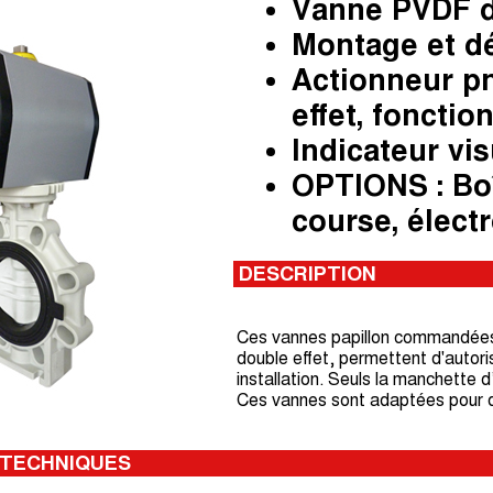
Vanne PVDF d
Montage et d
Actionneur p
effet, foncti
Indicateur vis
OPTIONS : Boî
course, élect
DESCRIPTION
Ces vannes papillon commandées
double effet, permettent d'autori
installation. Seuls la manchette d
Ces vannes sont adaptées pour de
 TECHNIQUES