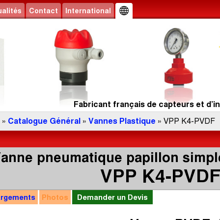
alités
Contact
International
Fabricant français de capteurs et d’in
»
Catalogue Général
»
Vannes Plastique
» VPP K4-PVDF
anne pneumatique papillon simple
VPP K4-PVD
argements
Photos
Demander un Devis