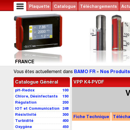
Plaquette
Catalogue
Téléchargements
Actu
FRANCE
Vous êtes actuellement dans
BAMO FR
»
Nos Produits
Catalogue Général
VPP K4-PVDF
pH-Redox
100
V
Chlore, Désinfectants
190
Régulation
200
IOT et Communication
248
Résistivité
300
Fiche Technique
Téléch
Turbidité
400
Oxygène
450