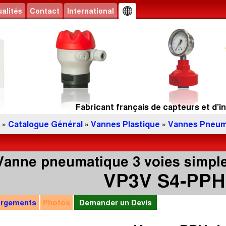
alités
Contact
International
Fabricant français de capteurs et d’in
»
Catalogue Général
»
Vannes Plastique
»
Vannes Pneum
Vanne pneumatique 3 voies simple
VP3V S4-PPH
argements
Photos
Demander un Devis