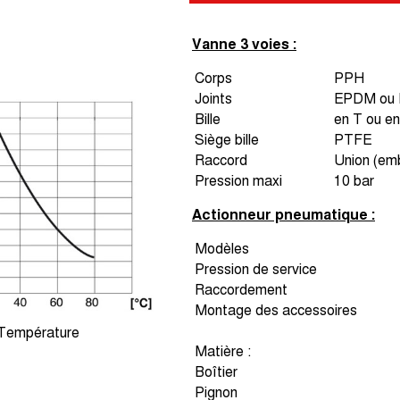
Vanne 3 voies :
Corps
PPH
Joints
EPDM ou
Bille
en T ou e
Siège bille
PTFE
Raccord
Union (emb
Pression maxi
10 bar
Actionneur pneumatique :
Modèles
Pression de service
Raccordement
Montage des accessoires
 Température
Matière :
Boîtier
Pignon