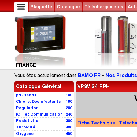
Plaquette
Catalogue
Téléchargements
Actu
FRANCE
Vous êtes actuellement dans
BAMO FR
»
Nos Produits
Catalogue Général
VP3V S4-PPH
pH-Redox
100
Chlore, Désinfectants
190
Régulation
200
IOT et Communication
248
Résistivité
300
Fiche Technique
Téléch
Turbidité
400
Oxygène
450