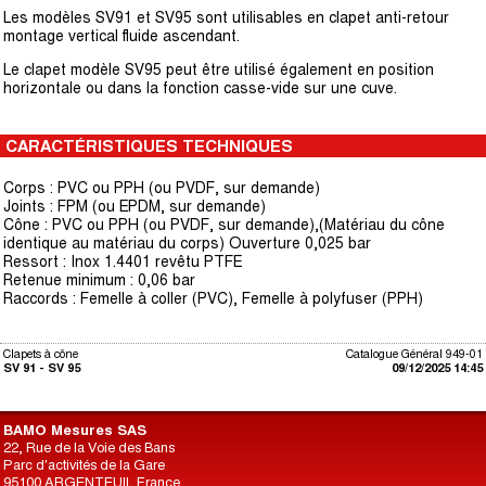
Les modèles SV91 et SV95 sont utilisables en clapet anti-retour
montage vertical fluide ascendant.
Le clapet modèle SV95 peut être utilisé également en position
horizontale ou dans la fonction casse-vide sur une cuve.
CARACTÉRISTIQUES TECHNIQUES
Corps : PVC ou PPH (ou PVDF, sur demande)
Joints : FPM (ou EPDM, sur demande)
Cône : PVC ou PPH (ou PVDF, sur demande),(Matériau du cône
identique au matériau du corps) Ouverture 0,025 bar
Ressort : Inox 1.4401 revêtu PTFE
Retenue minimum : 0,06 bar
Raccords : Femelle à coller (PVC), Femelle à polyfuser (PPH)
Clapets à cône
Catalogue Général 949-01
SV 91 - SV 95
09/12/2025 14:45
BAMO Mesures SAS
22, Rue de la Voie des Bans
Parc d'activités de la Gare
95100 ARGENTEUIL France