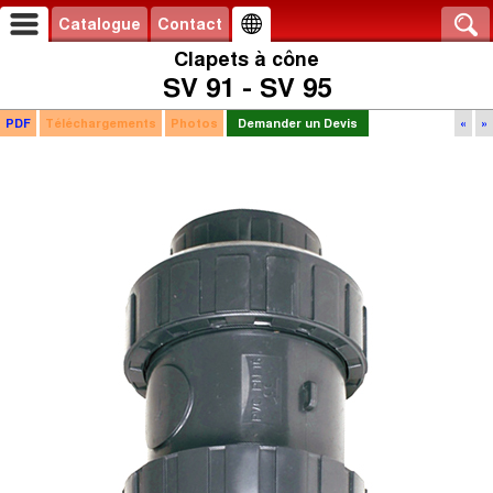
Catalogue
Contact
Clapets à cône
SV 91 - SV 95
PDF
Téléchargements
Photos
Demander un Devis
«
»