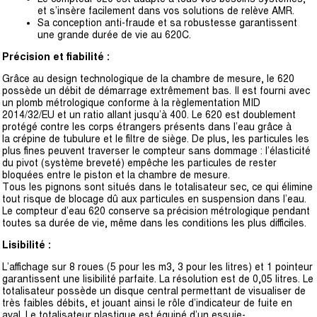
et s’insère facilement dans vos solutions de relève AMR.
Sa conception anti-fraude et sa robustesse garantissent
une grande durée de vie au 620C.
Précision et fiabilité :
Grâce au design technologique de la chambre de mesure, le 620
possède un débit
de démarrage extrêmement bas. Il est fourni avec
un plomb métrologique conforme
à la règlementation MID
2014/32/EU et un ratio allant jusqu’à 400. Le 620 est
doublement
protégé contre les corps étrangers présents dans l’eau grâce à
la
crépine de tubulure et le filtre de siège. De plus, les particules les
plus fines peuvent
traverser le compteur sans dommage : l’élasticité
du pivot (système breveté)
empêche les particules de rester
bloquées entre le piston et la chambre de mesure.
Tous les pignons sont situés dans le totalisateur sec, ce qui élimine
tout risque de
blocage dû aux particules en suspension dans l’eau.
Le compteur d’eau 620
conserve sa précision métrologique pendant
toutes sa durée de vie, même dans les
conditions les plus difficiles.
Lisibilité :
L’affichage sur 8 roues (5 pour les m3, 3 pour les litres) et 1 pointeur
garantissent
une lisibilité parfaite. La résolution est de 0,05 litres. Le
totalisateur possède un
disque central permettant de visualiser de
très faibles débits, et jouant ainsi le rôle
d’indicateur de fuite en
aval. Le totalisateur plastique est équipé d’un essuie-