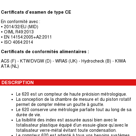
Certificats d’examen de type CE
En conformité avec :
• 2014/32/EU (MID)
• OIML R49:2013
• EN 14154:2005+A2:2011
• ISO 4064:2014
Certificats de conformités alimentaires :
ACS (F) - KTW/DVGW (D) - WRAS (UK) - Hydrocheck (B) - KIWA
ATA (NL)
DESCRIPTION
Le 620 est un compteur de haute précision métrologique.
La conception de la chambre de mesure et du piston rotatif
permet de compter même un goutte à goutte.
Le 620 conserve une métrologie parfaite tout au long de sa
durée de vie.
La lisibilité des index est assurée aussi bien avec le
totalisateur plastique équipé d’un essuie-glace qu’avec le
totalisateur verre-métal évitant toute condensation.
Le compteur 620 est adapté à tous vos besoins systèmes,