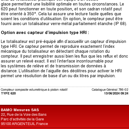
glace
permettant une lisibilité optimale en toutes circonstances. Le
620 peut fonctionner
en toute position, et son cadran rotatif peut
être orienté à 350°. Cela lui assure une
lecture facile quelles que
soient les conditions d’utilisation. En option, le compteur
peut être
fourni avec un totalisateur verre-métal parfaitement étanche (IP 68).
Option avec capteur d’impulsion type HRI :
Le totalisateur est pré-équipé afin d’accueillir un capteur d’impulsion
type HRI. Ce
capteur permet de reproduire exactement l’index
mécanique du totalisateur en
détectant chaque rotation du
compteur. Il peut enregistrer aussi bien les flux que les
reflux et donc
assurer un relevé exact. Il est l’interface incontournable pour
les
systèmes de relève et de transmission de données à
distance.
L’utilisation de l’aiguille des décilitres pour activer le HRI
permet une résolution de
base d’un ou dix litres par impulsion.
Compteur composite volumétrique à piston rotatif
Catalogue Général 786-02
TYPE 620
13/06/2024 09:24
BAMO Mesures SAS
22, Rue de la Voie des Bans
Parc d'activités de la Gare
95100 ARGENTEUIL France