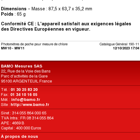
Dimensions
– Masse : 87,5 x 63,7 x 35,2 mm
Poids
: 65 g
Conformité CE : L'appareil satisfait aux exigences légales
des Directives Européennes en vigueur.
Photomètres de poche pour mesure de chlore
Catalogue Général 190-11
MW10 - MW11
12/10/2023 17:04
BAMO Mesures SAS
22, Rue de la Voie des Bans
Parc d'activités de la Gare
95100 ARGENTEUIL France
Tél. :
01 30 25 83 20
Fax :
01 34 10 16 05
Mél. :
info@bamo.fr
Site :
http://www.bamo.fr
Siret : 314 055 864 000 65
TVA Intra : FR 08 314 055 864
APE : 4669 B
Capital : 400 000 Euros
À propos de nous