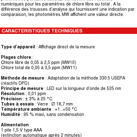
numériques pour les paramètres de chlore libre ou total . A la
différence des trousses d’analyse qui fournissent une indication par
comparaison, les photomètres MW affichent une valeur directe.
CARACTERISTIQUES TECHNIQUES
Type d’appareil
: Affichage direct de la mesure
Plages chlore
:
Chlore libre de 0,05 à 2,5 ppm (MW10)
Chlore total de 0,05 à 3,5 ppm (MW11)
Méthode de mesure
: Adaptation de la méthode 330.5 USEPA
(réactifs DPD)
Principe de mesure
: LED sur la longueur d’onde de 525 nm
Résolution
: 0,01 ppm
Précision
: ± 3% à 25 °C
Tubes à essais
: Verre : Ø 18,7 mm
Température ambiante
: +1...+50 °C
Humidité
: 95 % maxi, sans condensation
Alimentation
:
1 pile 1,5 V type AAA
(extinction automatique après 2 minutes)