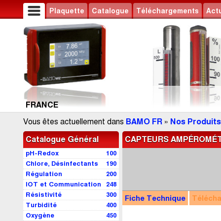
Plaquette
Catalogue
Téléchargements
Actu
FRANCE
Vous êtes actuellement dans
BAMO FR
»
Nos Produits
Catalogue Général
CAPTEURS AMPÉROMÉT
pH-Redox
100
Chlore, Désinfectants
190
Régulation
200
IOT et Communication
248
Résistivité
300
Fiche Technique
Téléch
Turbidité
400
Oxygène
450