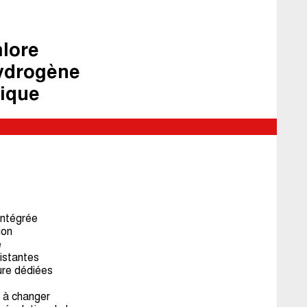
hlore
hydrogène
tique
intégrée
ion
e
xistantes
re dédiées
 à changer