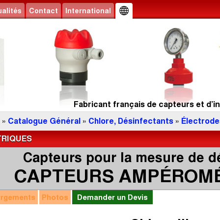
alités
Contact
International
Fabricant français de capteurs et d’in
»
Catalogue Général
»
Chlore, Désinfectants
»
Électrode
RIQUES
Capteurs pour la mesure de d
CAPTEURS AMPÉROM
argements
Photos
Demander un Devis