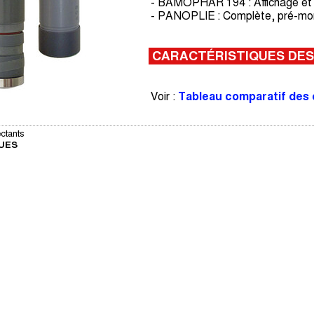
- BAMOPHAR 194 : Affichage et r
- PANOPLIE : Complète, pré-monté
CARACTÉRISTIQUES DES
Voir :
Tableau comparatif des 
ctants
UES