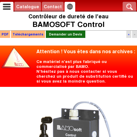
Catalogue
Contact
Contrôleur de dureté de l'eau
BAMOSOFT Control
PDF
Téléchargements
Demander un Devis
«
»
Attention ! Vous êtes dans nos archives :
Ce matériel n'est plus fabriqué ou
commercialisé par BAMO.
N’hésitez pas à nous contacter si vous
cherchez un produit de substitution certifié ou
si vous avez la moindre question.