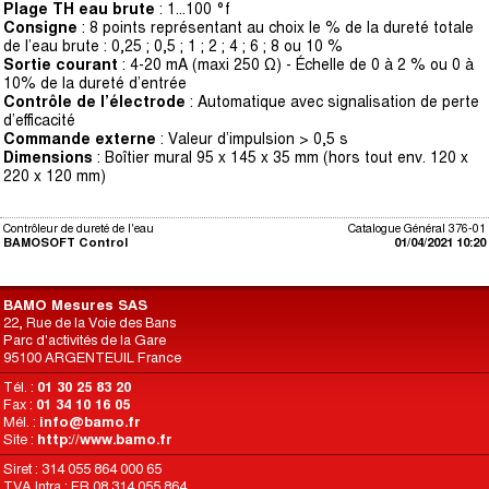
Plage TH eau brute
: 1...100 °f
Consigne
: 8 points représentant au choix le % de la dureté totale
de l’eau brute : 0,25 ; 0,5 ; 1 ; 2 ; 4 ; 6 ; 8 ou 10 %
Sortie courant
: 4-20 mA (maxi 250 Ω) - Échelle de 0 à 2 % ou 0 à
10% de la dureté d’entrée
Contrôle de l’électrode
: Automatique avec signalisation de perte
d’efficacité
Commande externe
: Valeur d’impulsion > 0,5 s
Dimensions
: Boîtier mural 95 x 145 x 35 mm (hors tout env. 120 x
220 x 120 mm)
Contrôleur de dureté de l'eau
Catalogue Général 376-01
BAMOSOFT Control
01/04/2021 10:20
BAMO Mesures SAS
22, Rue de la Voie des Bans
Parc d'activités de la Gare
95100 ARGENTEUIL France
Tél. :
01 30 25 83 20
Fax :
01 34 10 16 05
Mél. :
info@bamo.fr
Site :
http://www.bamo.fr
Siret : 314 055 864 000 65
TVA Intra : FR 08 314 055 864