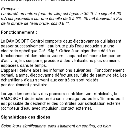
Exemple :
La dureté en entrée (eau de ville) est égale à 30 °f. Le signal 4-20
mA est
paramétré sur une échelle de 0 à 2%. 20 mA équivaut à 2%
de la dureté de l'eau
brute, soit 0,6 °f.
Fonctionnement :
Le BAMOSOFT Control comporte deux électrovannes qui laissent
passer successivement l’eau brute puis l’eau adoucie sur une
électrode spécifique Ca⁺⁺ /Mg⁺⁺. Grâce à un algorithme dédié au
fonctionnement des adoucisseurs, l’appareil mémorise les pentes
d’activité, les compare, procède à des vérifications plus ou moins
espacées dans le temps.
L'appareil délivre alors les informations suivantes : Fonctionnement
normal, alarme, électrovanne défectueuse, fuite de saumure etc. Les
échantillons d'eau servant aux contrôles sont rejetés
par écoulement gravitaire.
Lorsque les résultats des premiers contrôles sont stabilisés, le
BAMOSOFT déclenche un échantillonnage toutes les 15 minutes. Il
est possible de déclencher des contrôles par sollicitation externe
(compteur d’eau avec impulsion, contact externe).
Signalétique des diodes :
Selon leurs significations, elles s’allument en continu, ou bien