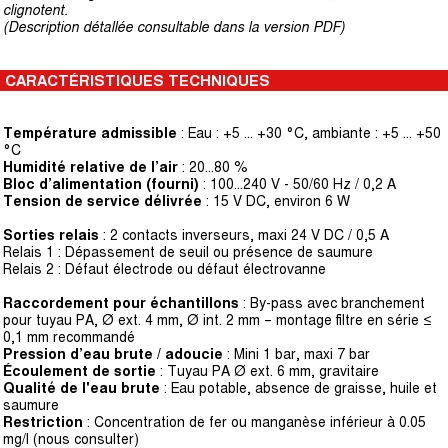
clignotent.
(Description détallée consultable dans la version PDF)
CARACTÉRISTIQUES TECHNIQUES
Température admissible
: Eau : +5 ... +30 °C, ambiante : +5 ... +50
°C
Humidité relative de l’air
: 20...80 %
Bloc d’alimentation (fourni)
: 100...240 V - 50/60 Hz / 0,2 A
Tension de service délivrée
: 15 V DC, environ 6 W
Sorties relais
: 2 contacts inverseurs, maxi 24 V DC / 0,5 A
Relais 1 : Dépassement de seuil ou présence de saumure
Relais 2 : Défaut électrode ou défaut électrovanne
Raccordement pour échantillons
: By-pass avec branchement
pour tuyau PA, Ø ext. 4 mm, Ø int. 2 mm – montage filtre en série ≤
0,1 mm recommandé
Pression d’eau brute / adoucie
: Mini 1 bar, maxi 7 bar
Écoulement de sortie
: Tuyau PA Ø ext. 6 mm, gravitaire
Qualité de l'eau brute
: Eau potable, absence de graisse, huile et
saumure
Restriction
: Concentration de fer ou manganèse inférieur à 0.05
mg/l (nous consulter)