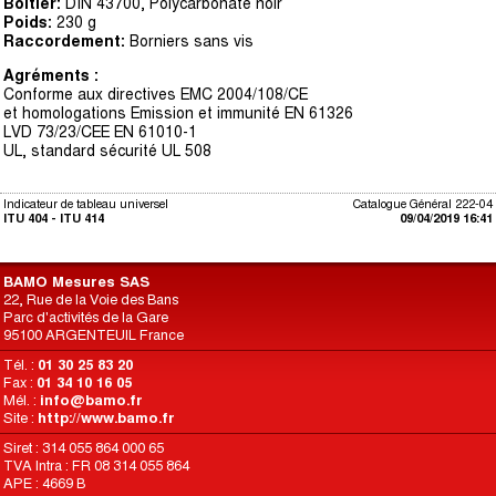
Boîtier:
DIN 43700, Polycarbonate noir
Poids:
230 g
Raccordement:
Borniers sans vis
Agréments :
Conforme aux directives EMC 2004/108/CE
et homologations Emission et immunité EN 61326
LVD 73/23/CEE EN 61010-1
UL, standard sécurité UL 508
Indicateur de tableau universel
Catalogue Général 222-04
ITU 404 - ITU 414
09/04/2019 16:41
BAMO Mesures SAS
22, Rue de la Voie des Bans
Parc d'activités de la Gare
95100 ARGENTEUIL France
Tél. :
01 30 25 83 20
Fax :
01 34 10 16 05
Mél. :
info@bamo.fr
Site :
http://www.bamo.fr
Siret : 314 055 864 000 65
TVA Intra : FR 08 314 055 864
APE : 4669 B