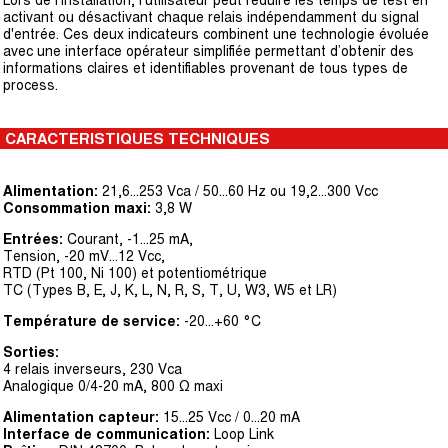
Lors de l'installation, l'utilisateur peut réduire les temps de test en
activant ou désactivant chaque relais indépendamment du signal
d'entrée. Ces deux indicateurs combinent une technologie évoluée
avec une interface opérateur simplifiée permettant d’obtenir des
informations claires et identifiables provenant de tous types de
process.
CARACTERISTIQUES TECHNIQUES
Alimentation:
21,6...253 Vca / 50...60 Hz ou 19,2...300 Vcc
Consommation maxi:
3,8 W
Entrées:
Courant, -1...25 mA,
Tension, -20 mV...12 Vcc,
RTD (Pt 100, Ni 100) et potentiométrique
TC (Types B, E, J, K, L, N, R, S, T, U, W3, W5 et LR)
Température de service:
-20...+60 °C
Sorties:
4 relais inverseurs, 230 Vca
Analogique 0/4-20 mA, 800 Ω maxi
Alimentation capteur:
15...25 Vcc / 0...20 mA
Interface de communication:
Loop Link