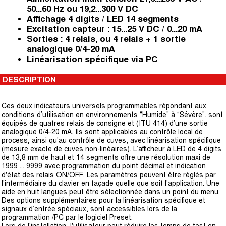
50...60 Hz ou 19,2...300 V DC
Affichage 4 digits / LED 14 segments
Excitation capteur : 15...25 V DC / 0...20 mA
Sorties : 4 relais, ou 4 relais + 1 sortie
analogique 0/4-20 mA
Linéarisation spécifique via PC
DESCRIPTION
Ces deux indicateurs universels programmables répondant aux
conditions d’utilisation en environnements “Humide” à “Sévère”. sont
équipés de quatres relais de consigne et (ITU 414) d’une sortie
analogique 0/4-20 mA. Ils sont applicables au contrôle local de
process, ainsi qu’au contrôle de cuves, avec linéarisation spécifique
(mesure exacte de cuves non-linéaires). L’afficheur à LED de 4 digits
de 13,8 mm de haut et 14 segments offre une résolution maxi de
1999 ... 9999 avec programmation du point décimal et indication
d'état des relais ON/OFF. Les paramètres peuvent être réglés par
l’intermédiaire du clavier en façade quelle que soit l'application. Une
aide en huit langues peut être sélectionnée dans un point du menu.
Des options supplémentaires pour la linéarisation spécifique et
signaux d’entrée spéciaux, sont accessibles lors de la
programmation /PC par le logiciel Preset.