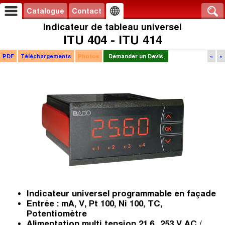
Catalogue
Contact
Indicateur de tableau universel
ITU 404 - ITU 414
PDF
Téléchargements
Photos
Demander un Devis
«
»
Indicateur universel programmable en façade
Entrée : mA, V, Pt 100, Ni 100, TC,
Potentiomètre
Alimentation multi tension 21,6...253 V AC /